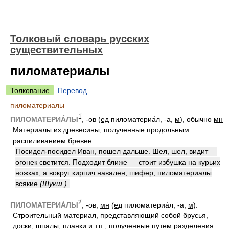
Толковый словарь русских
существительных
пиломатериалы
Толкование
Перевод
пиломатериалы
1́
ПИЛОМАТЕРИА́ЛЫ
, -ов (
ед
пиломатериа́л, -а,
м
), обычно
мн
Материалы из древесины, полученные продольным
распиливанием бревен.
Посидел-посидел Иван, пошел дальше. Шел, шел, видит —
огонек светится. Подходит ближе — стоит избушка на курьих
ножках, а вокруг кирпич навален, шифер, пиломатериалы
всякие
(Шукш.)
.
2́
ПИЛОМАТЕРИА́ЛЫ
, -ов,
мн
(
ед
пиломатериа́л, -а,
м
).
Строительный материал, представляющий собой брусья,
доски, шпалы, планки и т.п., полученные путем разделения